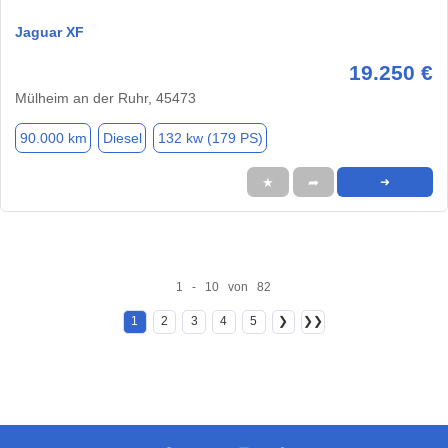
Jaguar XF
19.250 €
Mülheim an der Ruhr, 45473
90.000 km
Diesel
132 kw (179 PS)
★
➦
➜
1 - 10 von 82
1
2
3
4
5
❯
❯❯