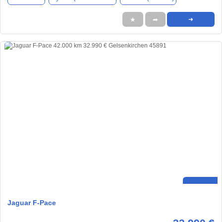
★
➦
➜
Jaguar F-Pace