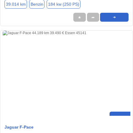
39.014 km
Benzin
184 kw (250 PS)
★
➦
➜
Jaguar F-Pace