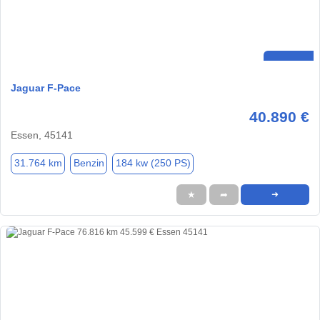
Jaguar F-Pace
40.890 €
Essen, 45141
31.764 km
Benzin
184 kw (250 PS)
★
➦
➜