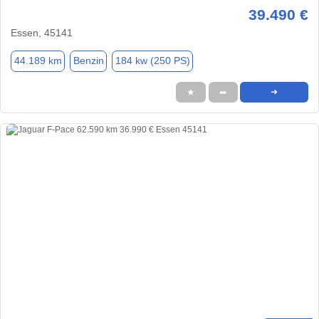
39.490 €
Essen, 45141
44.189 km
Benzin
184 kw (250 PS)
★
➦
➜