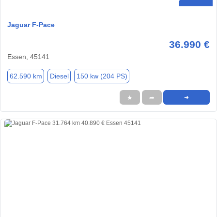
Jaguar F-Pace
36.990 €
Essen, 45141
62.590 km
Diesel
150 kw (204 PS)
★
➦
➜