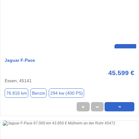
Jaguar F-Pace
45.599 €
Essen, 45141
76.816 km
Benzin
294 kw (400 PS)
★
➦
➜