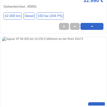
32.990 €
Gelsenkirchen, 45891
42.000 km
Diesel
150 kw (204 PS)
★
➦
➜