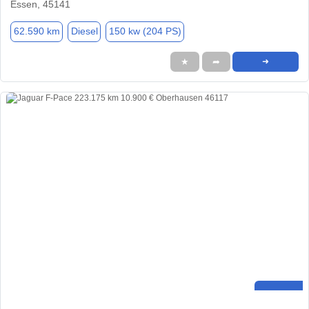
Essen, 45141
62.590 km
Diesel
150 kw (204 PS)
★
➦
➜