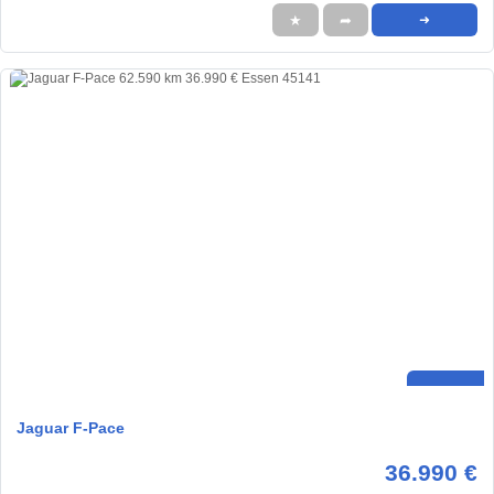
★
➦
➜
Jaguar F-Pace
36.990 €