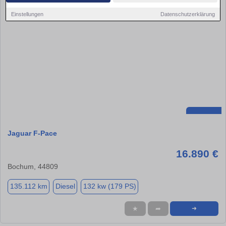
Einstellungen
Datenschutzerklärung
Jaguar F-Pace
16.890 €
Bochum, 44809
135.112 km
Diesel
132 kw (179 PS)
★
➦
➜