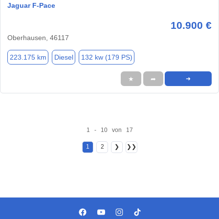
Jaguar F-Pace
10.900 €
Oberhausen, 46117
223.175 km
Diesel
132 kw (179 PS)
★
➦
➜
1 - 10 von 17
1
2
❯
❯❯