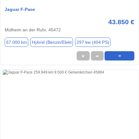
Jaguar F-Pace
43.850 €
Mülheim an der Ruhr, 45472
67.000 km
Hybrid (Benzin/Elekt
297 kw (404 PS)
★
➦
➜