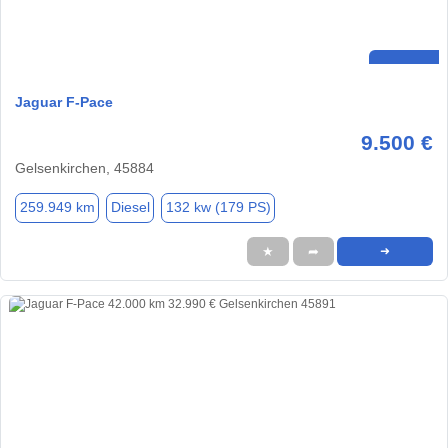
Jaguar F-Pace
9.500 €
Gelsenkirchen, 45884
259.949 km
Diesel
132 kw (179 PS)
★
➦
➜