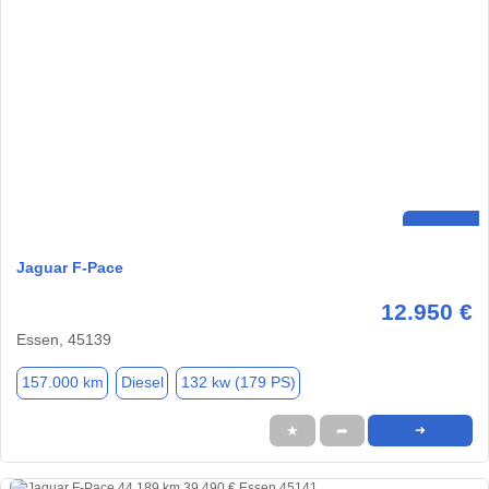
Jaguar F-Pace
12.950 €
Essen, 45139
157.000 km
Diesel
132 kw (179 PS)
★
➦
➜