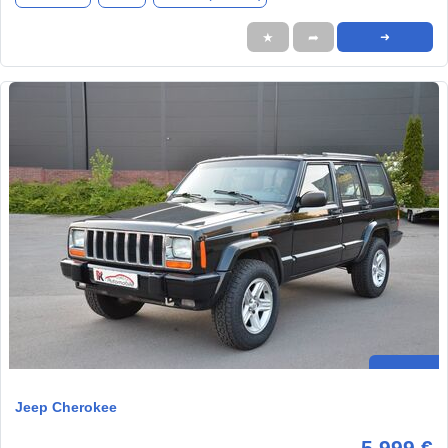
★
➦
➜
Jeep Cherokee
5.999 €