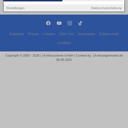
Einstellungen
Datenschutzerklärung
Ratgeber
Presse
Lokales
Über Uns
Impressum
Datenschutz
Cookies
Copyright © 2000 - 2026 | 1A Infosysteme GmbH | Content by: 1A-Anzeigenmarkt.de
06.08.2026