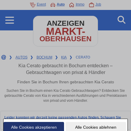
Event
Auto
Immo
Job
ANZEIGEN
MARKT-
OBERHAUSEN
❯
AUTOS
❯
BOCHUM
❯
KIA
❯
CERATO
Kia Cerato gebraucht in Bochum entdecken –
Gebrauchtwagen von privat & Händler
Finden Sie in Bochum Ihren gebrauchten Kia Cerato
Suchen Sie in Bochum einen Kia Cerato Gebrauchtwagen? Entdecken Sie
gebrauchte Cerato von Kia in verschiedenen Ausführungen und Preisklassen
von privat und vom Händler.
Leider konnten wir derzeit keine passenden Autos finden. Schauen Sie
bald wieder vorbei!
Alle Cookies akzeptieren
Alle Cookies ablehnen