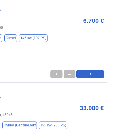
o
6.700 €
56
m
Diesel
145 kw (197 PS)
★
➦
➜
o
33.980 €
, 46045
Hybrid (Benzin/Elekt
195 kw (265 PS)