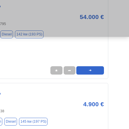
o
54.000 €
4795
Diesel
142 kw (193 PS)
★
➦
➜
o
4.900 €
238
m
Diesel
145 kw (197 PS)