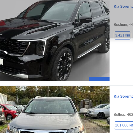
Kia Sorent
Bochum, 4
3.421 km
Kia Sorent
Bottrop, 46
261.000 k