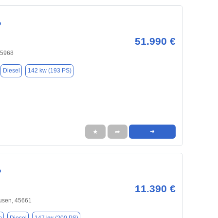
o
51.990 €
45968
Diesel
142 kw (193 PS)
★
➦
➜
o
11.390 €
usen, 45661