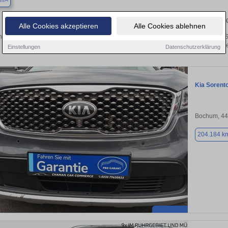
um
Finden Sie in Bochum Ihren gebrau
Alle Cookies akzeptieren
Alle Cookies ablehnen
 Sie in Bochum einen Kia Sorento Gebrauchtwagen? Entdecken Sie gebrauchte So
von privat und vom Händle
Einstellungen
Datenschutzerklärung
Kia Sorent
Bochum, 4
204.184 k