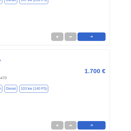
m
Diesel
147 kw (200 PS)
★
➦
➜
o
1.700 €
5470
m
Diesel
103 kw (140 PS)
★
➦
➜