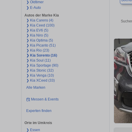
Boch
❯ Oldtimer
❯ E-Auto
Autos der Marke Kia
❯ Kia Carens (4)
Suchen
❯ Kia Ceed (100)
❯ Kia EV6 (5)
❯ Kia Niro (5)
❯ Kia Optima (5)
❯ Kia Picanto (51)
❯ Kia Rio (23)
❯ Kia Sorento (16)
❯ Kia Soul (11)
❯ Kia Sportage (90)
❯ Kia Stonic (32)
❯ Kia Venga (10)
❯ Kia XCeed (33)
Alle Marken
Messen & Events
Experten finden
Orte im Umkreis
❯ Essen