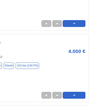
★
➦
➜
o
4.000 €
43
m
Diesel
103 kw (140 PS)
★
➦
➜