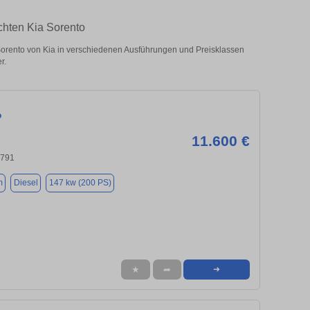
chten Kia Sorento
rento von Kia in verschiedenen Ausführungen und Preisklassen
r.
o
11.600 €
4791
m
Diesel
147 kw (200 PS)
★
➦
➜