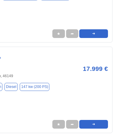
★
➦
➜
o
17.999 €
, 46149
m
Diesel
147 kw (200 PS)
★
➦
➜