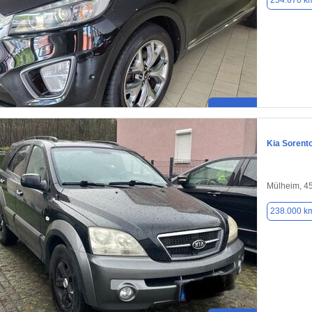
254.670 k
Kia Sorent
Mülheim, 4
238.000 k