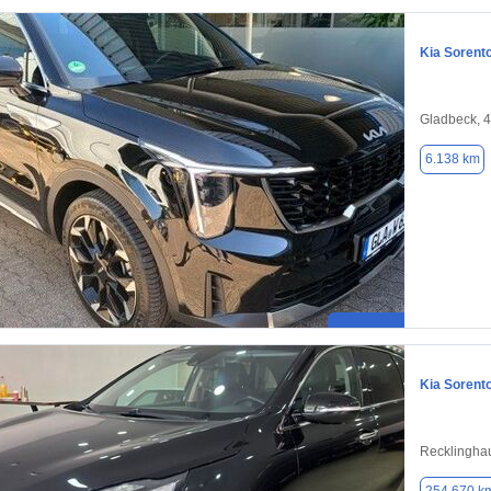
Kia Sorent
Gladbeck, 
6.138 km
Kia Sorent
Recklingha