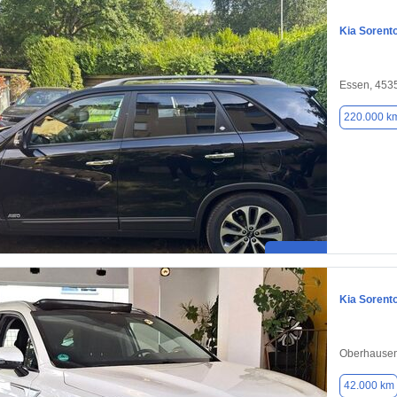
Kia Sorent
Essen, 453
220.000 k
Kia Sorent
Oberhausen
42.000 km