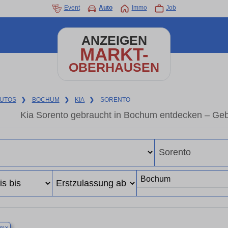
Event
Auto
Immo
Job
ANZEIGEN
MARKT-
OBERHAUSEN
UTOS
❯
BOCHUM
❯
KIA
❯
SORENTO
Kia Sorento gebraucht in Bochum entdecken – Geb
×