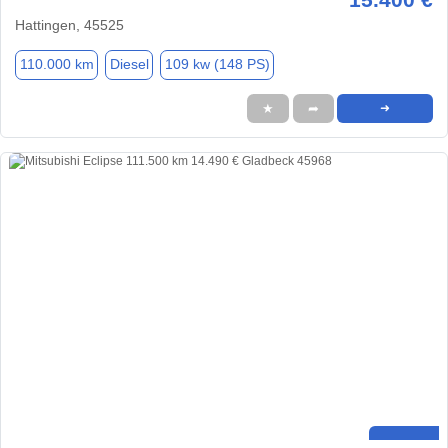
Hattingen, 45525
110.000 km
Diesel
109 kw (148 PS)
★
➦
➜