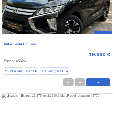
Mitsubishi Eclipse
19.990 €
Essen, 45326
51.304 km
Benzin
120 kw (163 PS)
★
➦
➜