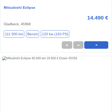
Mitsubishi Eclipse
14.490 €
Gladbeck, 45968
111.500 km
Benzin
120 kw (163 PS)
★
➦
➜