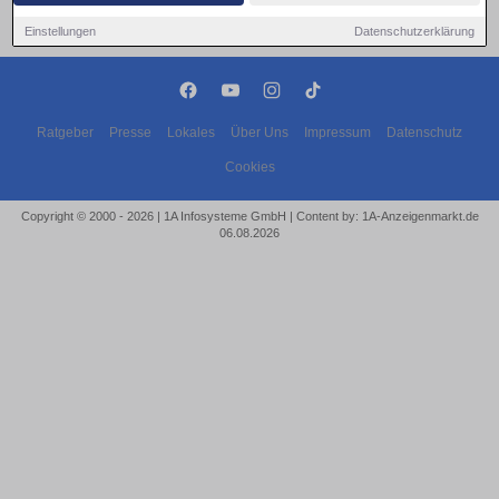
Einstellungen
Datenschutzerklärung
Ratgeber
Presse
Lokales
Über Uns
Impressum
Datenschutz
Cookies
Copyright © 2000 - 2026 | 1A Infosysteme GmbH | Content by: 1A-Anzeigenmarkt.de
06.08.2026