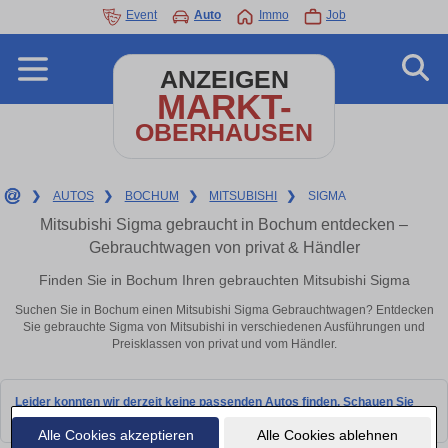
Event
Auto
Immo
Job
ANZEIGEN
MARKT-
OBERHAUSEN
❯
AUTOS
❯
BOCHUM
❯
MITSUBISHI
❯
SIGMA
Mitsubishi Sigma gebraucht in Bochum entdecken –
Gebrauchtwagen von privat & Händler
Finden Sie in Bochum Ihren gebrauchten Mitsubishi Sigma
Suchen Sie in Bochum einen Mitsubishi Sigma Gebrauchtwagen? Entdecken
Sie gebrauchte Sigma von Mitsubishi in verschiedenen Ausführungen und
Preisklassen von privat und vom Händler.
Leider konnten wir derzeit keine passenden Autos finden. Schauen Sie
bald wieder vorbei!
Alle Cookies akzeptieren
Alle Cookies ablehnen