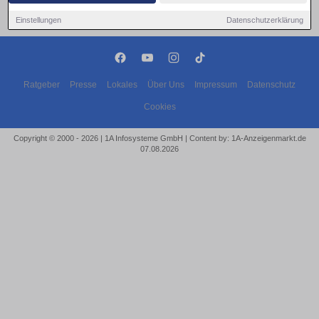
Einstellungen
Datenschutzerklärung
Ratgeber
Presse
Lokales
Über Uns
Impressum
Datenschutz
Cookies
Copyright © 2000 - 2026 | 1A Infosysteme GmbH | Content by: 1A-Anzeigenmarkt.de
07.08.2026