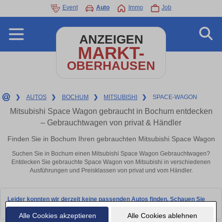
Event
Auto
Immo
Job
ANZEIGEN
MARKT-
OBERHAUSEN
❯
AUTOS
❯
BOCHUM
❯
MITSUBISHI
❯
SPACE-WAGON
Mitsubishi Space Wagon gebraucht in Bochum entdecken
– Gebrauchtwagen von privat & Händler
Finden Sie in Bochum Ihren gebrauchten Mitsubishi Space Wagon
Suchen Sie in Bochum einen Mitsubishi Space Wagon Gebrauchtwagen?
Entdecken Sie gebrauchte Space Wagon von Mitsubishi in verschiedenen
Ausführungen und Preisklassen von privat und vom Händler.
Leider konnten wir derzeit keine passenden Autos finden. Schauen Sie
bald wieder vorbei!
Alle Cookies akzeptieren
Alle Cookies ablehnen