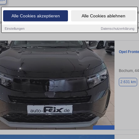
um
Finden Sie in Bochum Ihren gebrauchten Opel – v
Alle Cookies akzeptieren
Alle Cookies ablehnen
en Sie in Bochum gebrauchte Opel Fahrzeuge. Von Kleinwagen bis hin zum SUV –
von privat und vom Händle
Einstellungen
Datenschutzerklärung
Opel Front
Bochum, 4
2.631 km