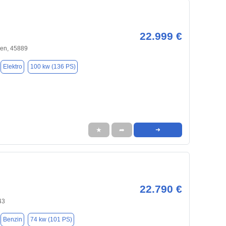
22.999 €
hen, 45889
Elektro
100 kw (136 PS)
★
➦
➜
22.790 €
43
Benzin
74 kw (101 PS)