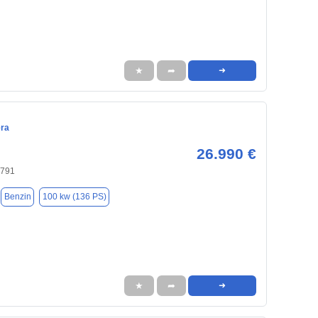
★
➦
➜
era
26.990 €
4791
Benzin
100 kw (136 PS)
★
➦
➜