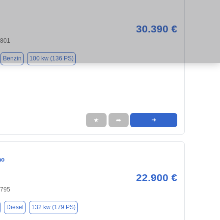
30.390 €
4801
Benzin
100 kw (136 PS)
★
➦
➜
no
22.900 €
4795
Diesel
132 kw (179 PS)