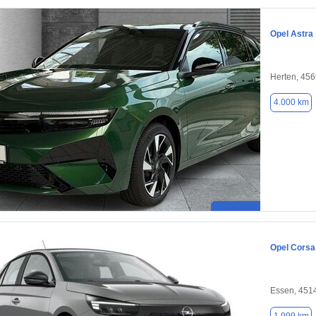
Opel Astra
Herten, 45
4.000 km
Opel Corsa
Essen, 451