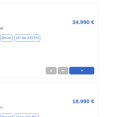
34.990 €
699
Benzin
107 kw (145 PS)
★
➦
➜
18.990 €
43