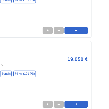
Benzin
74 kw (101 PS)
★
➦
➜
19.950 €
699
Benzin
74 kw (101 PS)
★
➦
➜