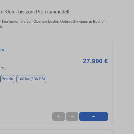
om Klein- bis zum Premiummodell
 hier finden Sie von Opel die besten Gebrauchtwagen in Bochum
r.
era
27.990 €
4791
Benzin
100 kw (136 PS)
★
➦
➜