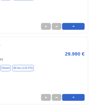
★
➦
➜
o
29.990 €
699
Diesel
88 kw (120 PS)
★
➦
➜