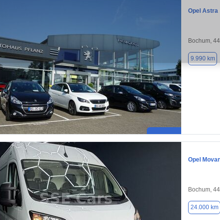
Opel Astra
Bochum, 4
9.990 km
Opel Mova
Bochum, 4
24.000 km