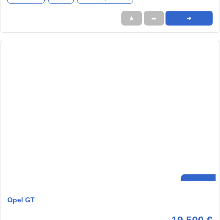
★
➦
➜
Opel GT
19.500 €