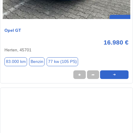
Opel GT
16.980 €
Herten, 45701
83.000 km
Benzin
77 kw (105 PS)
★
➦
➜