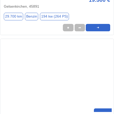
Gelsenkirchen, 45891
29.700 km
Benzin
194 kw (264 PS)
★
➦
➜