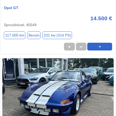
Opel GT
14.500 €
Sprockhövel, 45549
117.000 km
Benzin
231 kw (314 PS)
★
➦
➜