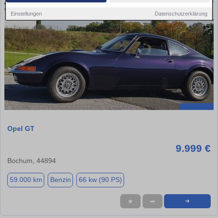
Einstellungen
Datenschutzerklärung
Opel GT
9.999 €
Bochum, 44894
59.000 km
Benzin
66 kw (90 PS)
★
➦
➜