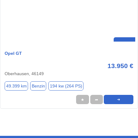
Opel GT
13.950 €
Oberhausen, 46149
49.399 km
Benzin
194 kw (264 PS)
★
➦
➜