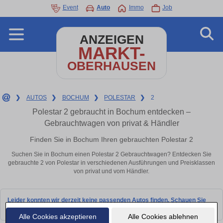
Event
Auto
Immo
Job
ANZEIGEN
MARKT-
OBERHAUSEN
❯
AUTOS
❯
BOCHUM
❯
POLESTAR
❯
2
Polestar 2 gebraucht in Bochum entdecken –
Gebrauchtwagen von privat & Händler
Finden Sie in Bochum Ihren gebrauchten Polestar 2
Suchen Sie in Bochum einen Polestar 2 Gebrauchtwagen? Entdecken Sie
gebrauchte 2 von Polestar in verschiedenen Ausführungen und Preisklassen
von privat und vom Händler.
Leider konnten wir derzeit keine passenden Autos finden. Schauen Sie
bald wieder vorbei!
Alle Cookies akzeptieren
Alle Cookies ablehnen