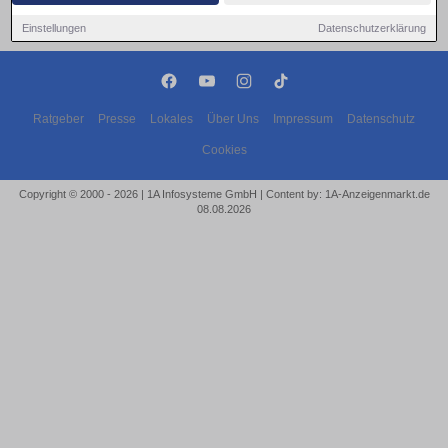
Einstellungen
Datenschutzerklärung
Ratgeber
Presse
Lokales
Über Uns
Impressum
Datenschutz
Cookies
Copyright © 2000 - 2026 | 1A Infosysteme GmbH | Content by: 1A-Anzeigenmarkt.de
08.08.2026