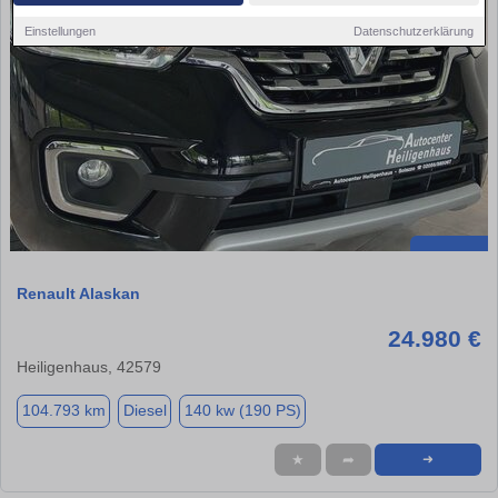
Einstellungen
Datenschutzerklärung
Renault Alaskan
24.980 €
Heiligenhaus, 42579
104.793 km
Diesel
140 kw (190 PS)
★
➦
➜