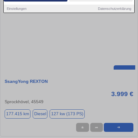
Einstellungen
Datenschutzerklärung
SsangYong REXTON
3.999 €
Sprockhövel, 45549
177.415 km
Diesel
127 kw (173 PS)
★
➦
➜