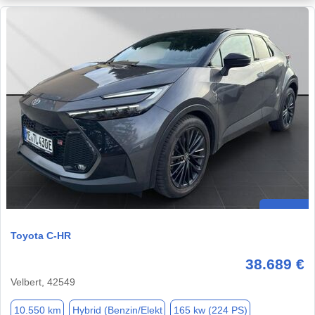
Toyota C-HR
38.689 €
Velbert, 42549
10.550 km
Hybrid (Benzin/Elekt
165 kw (224 PS)