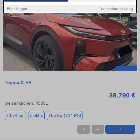
Einstellungen
Datenschutzerklärung
Toyota C-HR
39.790 €
Gelsenkirchen, 45891
2.874 km
Elektro
165 kw (224 PS)
★
➦
➜