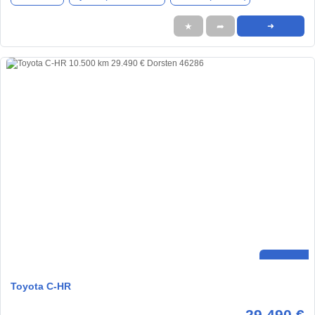
★
➦
➜
Toyota C-HR
29.490 €