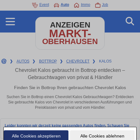
Event
Auto
Immo
Job
ANZEIGEN
MARKT-
OBERHAUSEN
❯
AUTOS
❯
BOTTROP
❯
CHEVROLET
❯
KALOS
Chevrolet Kalos gebraucht in Bottrop entdecken –
Gebrauchtwagen von privat & Händler
Finden Sie in Bottrop Ihren gebrauchten Chevrolet Kalos
Suchen Sie in Bottrop einen Chevrolet Kalos Gebrauchtwagen? Entdecken
Sie gebrauchte Kalos von Chevrolet in verschiedenen Ausführungen und
Preisklassen von privat und vom Händler.
Leider konnten wir derzeit keine passenden Autos finden. Schauen Sie
bald wieder vorbei!
Alle Cookies akzeptieren
Alle Cookies ablehnen