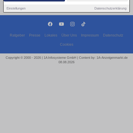
Einstellungen
Datenschutzerklärung
Ratgeber
Presse
Lokales
Über Uns
Impressum
Datenschutz
Cookies
Copyright © 2000 - 2026 | 1A Infosysteme GmbH | Content by: 1A-Anzeigenmarkt.de
08.08.2026