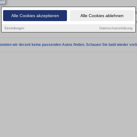
en
Finden Sie in Dorsten Ihren gebr
Alle Cookies akzeptieren
Alle Cookies ablehnen
Sie in Dorsten einen Audi TT Gebrauchtwagen? Entdecken Sie gebrauchte TT von 
und vom Händler.
Einstellungen
Datenschutzerklärung
onnten wir derzeit keine passenden Autos finden. Schauen Sie bald wieder vorb