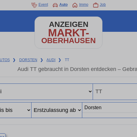
Event
Auto
Immo
Job
ANZEIGEN
MARKT-
OBERHAUSEN
UTOS
❯
DORSTEN
❯
AUDI
❯
TT
Audi TT gebraucht in Dorsten entdecken – Gebr
×