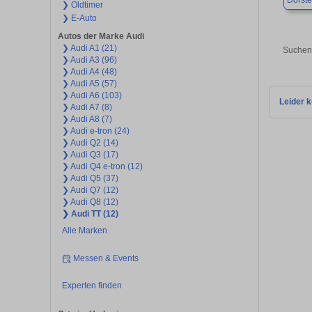
Dorst
❯ Oldtimer
❯ E-Auto
Autos der Marke Audi
❯ Audi A1 (21)
Suchen 
❯ Audi A3 (96)
❯ Audi A4 (48)
❯ Audi A5 (57)
❯ Audi A6 (103)
Leider k
❯ Audi A7 (8)
❯ Audi A8 (7)
❯ Audi e-tron (24)
❯ Audi Q2 (14)
❯ Audi Q3 (17)
❯ Audi Q4 e-tron (12)
❯ Audi Q5 (37)
❯ Audi Q7 (12)
❯ Audi Q8 (12)
❯ Audi TT (12)
Alle Marken
Messen & Events
Experten finden