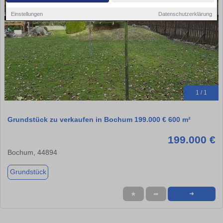
Einstellungen
Datenschutzerklärung
1 / 1
Grundstück zu verkaufen in Bochum 199.000 € 600 m²
199.000 €
Bochum, 44894
Grundstück
★
➦
➜