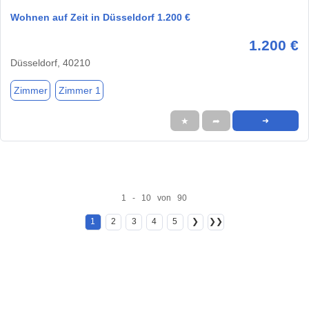
Wohnen auf Zeit in Düsseldorf 1.200 €
1.200 €
Düsseldorf, 40210
Zimmer
Zimmer 1
★
➦
➜
1 - 10 von 90
1
2
3
4
5
❯
❯❯