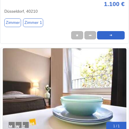
1.100 €
Düsseldorf, 40210
Zimmer
Zimmer 1
★
➦
➜
1 / 1