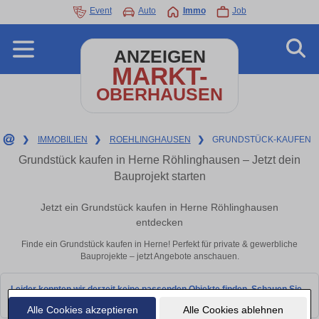
Event
Auto
Immo
Job
ANZEIGEN
MARKT-
OBERHAUSEN
❯
IMMOBILIEN
❯
ROEHLINGHAUSEN
❯
GRUNDSTÜCK-KAUFEN
Grundstück kaufen in Herne Röhlinghausen – Jetzt dein
Bauprojekt starten
Jetzt ein Grundstück kaufen in Herne Röhlinghausen
entdecken
Finde ein Grundstück kaufen in Herne! Perfekt für private & gewerbliche
Bauprojekte – jetzt Angebote anschauen.
Leider konnten wir derzeit keine passenden Objekte finden. Schauen Sie
bald wieder vorbei!
Alle Cookies akzeptieren
Alle Cookies ablehnen