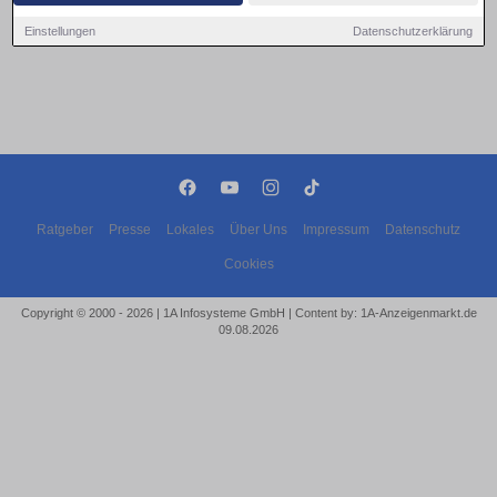
Einstellungen
Datenschutzerklärung
Ratgeber
Presse
Lokales
Über Uns
Impressum
Datenschutz
Cookies
Copyright © 2000 - 2026 | 1A Infosysteme GmbH | Content by: 1A-Anzeigenmarkt.de
09.08.2026