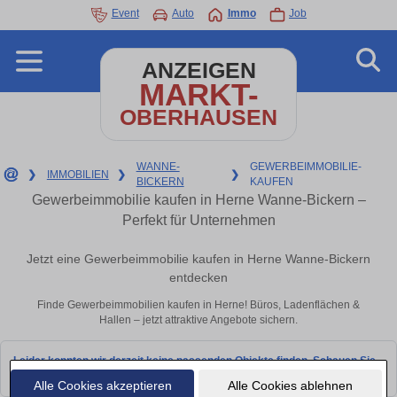
Event
Auto
Immo
Job
ANZEIGEN
MARKT-
OBERHAUSEN
WANNE-
GEWERBEIMMOBILIE-
❯
IMMOBILIEN
❯
❯
BICKERN
KAUFEN
Gewerbeimmobilie kaufen in Herne Wanne-Bickern –
Perfekt für Unternehmen
Jetzt eine Gewerbeimmobilie kaufen in Herne Wanne-Bickern
entdecken
Finde Gewerbeimmobilien kaufen in Herne! Büros, Ladenflächen &
Hallen – jetzt attraktive Angebote sichern.
Leider konnten wir derzeit keine passenden Objekte finden. Schauen Sie
bald wieder vorbei!
Alle Cookies akzeptieren
Alle Cookies ablehnen