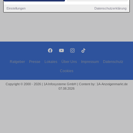
Einstellungen
Datenschutzerklärung
Ratgeber
Presse
Lokales
Über Uns
Impressum
Datenschutz
Cookies
Copyright © 2000 - 2026 | 1A Infosysteme GmbH | Content by: 1A-Anzeigenmarkt.de
07.08.2026