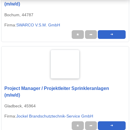
(m/w/d)
Bochum, 44787
Firma:
SWARCO V.S.M. GmbH
★
➦
➜
Project Manager / Projektleiter Sprinkleranlagen
(m/w/d)
Gladbeck, 45964
Firma:
Jockel Brandschutztechnik-Service GmbH
★
➦
➜