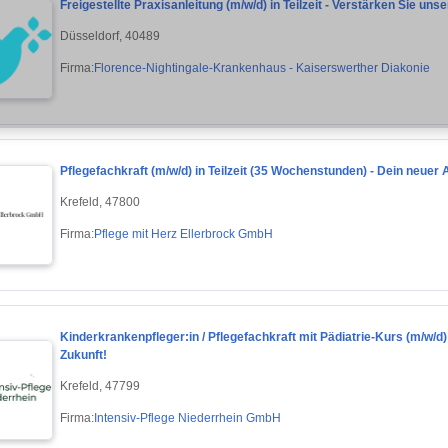
Freigestellte Praxisanleitung (m/w/d) in Teilzeit - Verstärken Sie uns
Düsseldorf, 40489
Firma:
Florence-Nightingale-Krankenhaus - Kaiserswerther Diakonie
Pflegefachkraft (m/w/d) in Teilzeit (35 Wochenstunden) - Dein neuer 
Krefeld, 47800
Firma:
Pflege mit Herz Ellerbrock GmbH
Kinderkrankenpfleger:in / Pflegefachkraft mit Pädiatrie-Kurs (m/w/d)
Zukunft!
Krefeld, 47799
Firma:
Intensiv-Pflege Niederrhein GmbH