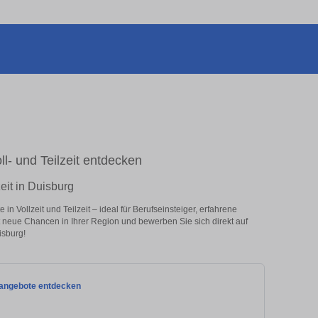
oll- und Teilzeit entdecken
eit in Duisburg
n Vollzeit und Teilzeit – ideal für Berufseinsteiger, erfahrene
zt neue Chancen in Ihrer Region und bewerben Sie sich direkt auf
isburg!
itangebote entdecken