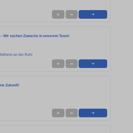
★
➦
➜
eit – Wir suchen Zuwachs in unserem Team!
Mülheim an der Ruhr
★
➦
➜
eine Zukunft!
★
➦
➜