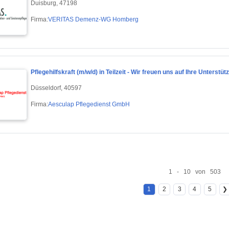
Duisburg, 47198
Firma:
VERITAS Demenz-WG Homberg
Pflegehilfskraft (m/w/d) in Teilzeit - Wir freuen uns auf Ihre Unterstüt
Düsseldorf, 40597
Firma:
Aesculap Pflegedienst GmbH
1 - 10 von 503
1
2
3
4
5
❯