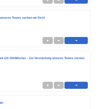
★
➦
g unseres Teams suchen wir Dich!
★
➦
➜
ilzeit (20-30h/Woche) – Zur Verstärkung unseres Teams suchen
★
➦
➜
ft!