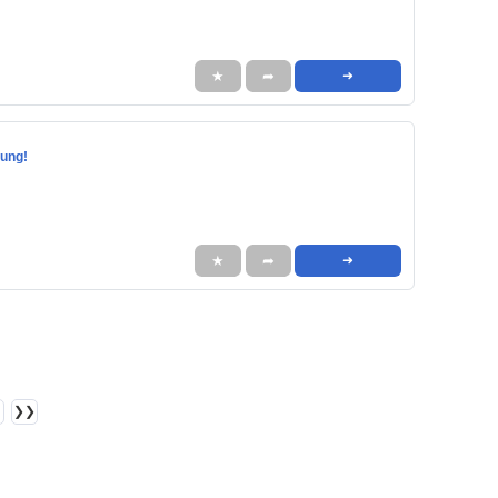
★
➦
➜
zung!
★
➦
➜
❯❯