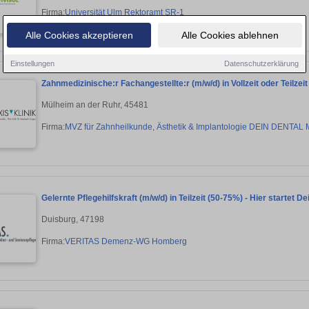
Firma:
Universität Ulm Rektoramt SR-1
Alle Cookies akzeptieren
Alle Cookies ablehnen
Einstellungen
Datenschutzerklärung
Zahnmedizinische:r Fachangestellte:r (m/w/d) in Vollzeit oder Teilz
Mülheim an der Ruhr, 45481
Firma:
MVZ für Zahnheilkunde, Ästhetik & Implantologie DEIN DENTAL 
Gelernte Pflegehilfskraft (m/w/d) in Teilzeit (50-75%) - Hier startet D
Duisburg, 47198
Firma:
VERITAS Demenz-WG Homberg