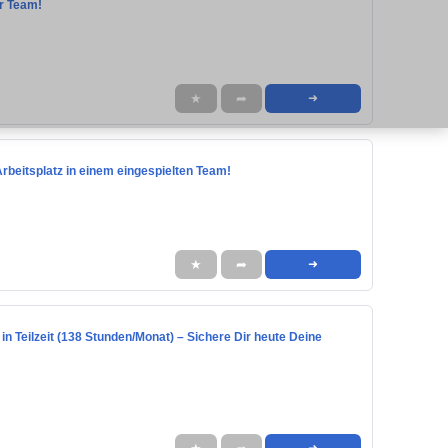
er Team!
★
➦
➜
Arbeitsplatz in einem eingespielten Team!
★
➦
➜
 in Teilzeit (138 Stunden/Monat) – Sichere Dir heute Deine
➜