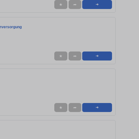
★
➦
➜
erversorgung
★
➦
➜
★
➦
➜