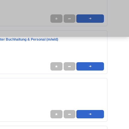
★
➦
➜
iter Buchhaltung & Personal (m/w/d)
★
➦
➜
★
➦
➜