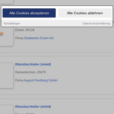
Alle Cookies akzeptieren
Alle Cookies ablehnen
Sachbearbeiter/in (gn) Messstellen, Hausanschlüsse & Löschwass
Einstellungen
Datenschutzerklärung
Essen, 45128
Firma:
Stadtwerke Essen AG
Bilanzbuchhalter (m/w/d)
Gelsenkirchen, 45879
Firma:
August Friedberg GmbH
Bilanzbuchhalter (m/w/d)