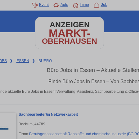
Event
Auto
Immo
Job
ANZEIGEN
MARKT-
OBERHAUSEN
OBS
❯
ESSEN
❯
BUERO
Büro Jobs in Essen – Aktuelle Stell
Finde Büro Jobs in Essen – Von Sachbea
inde aktuelle Büro Jobs in Essen! Verwaltung, Assistenz, Sachbearbeitung & Offi
Sachbearbeiter/in Netzwerkarbeit
Bochum, 44789
Firma:
Berufsgenossenschaft Rohstoffe und chemische Industrie (BG RC