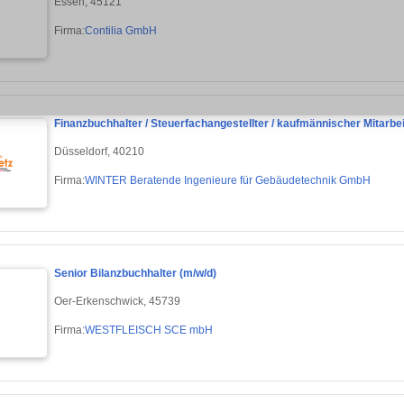
Essen, 45121
Firma:
Contilia GmbH
Finanzbuchhalter / Steuerfachangestellter / kaufmännischer Mitarbe
Düsseldorf, 40210
Firma:
WINTER Beratende Ingenieure für Gebäudetechnik GmbH
Senior Bilanzbuchhalter (m/w/d)
Oer-Erkenschwick, 45739
Firma:
WESTFLEISCH SCE mbH