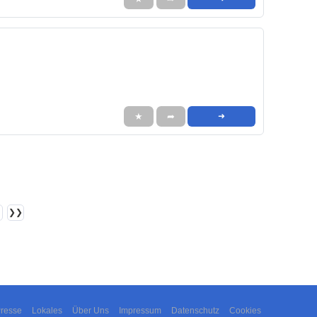
★
➦
➜
❯❯
resse
Lokales
Über Uns
Impressum
Datenschutz
Cookies