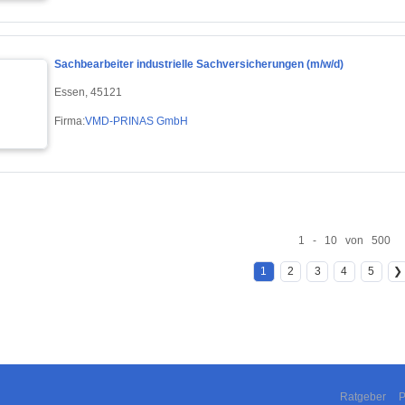
Sachbearbeiter industrielle Sachversicherungen (m/w/d)
Essen, 45121
Firma:
VMD-PRINAS GmbH
1 - 10 von 500
1
2
3
4
5
❯
Ratgeber
P