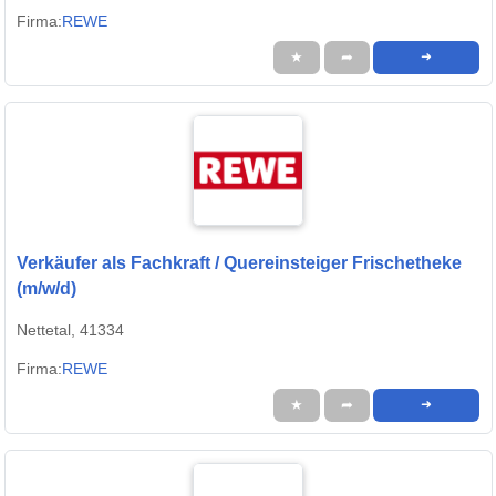
Firma:
REWE
★
➦
➜
Verkäufer als Fachkraft / Quereinsteiger Frischetheke
(m/w/d)
Nettetal, 41334
Firma:
REWE
★
➦
➜