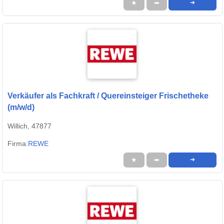
★
➦
➜
Verkäufer als Fachkraft / Quereinsteiger Frischetheke
(m/w/d)
Willich, 47877
Firma:
REWE
★
➦
➜