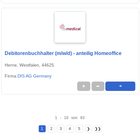
Debitorenbuchhalter (m/w/d) - anteilig Homeoffice
Herne, Westfalen, 44625
Firma:
DIS AG Germany
★
➦
➜
1 - 10 von 83
1
2
3
4
5
❯
❯❯