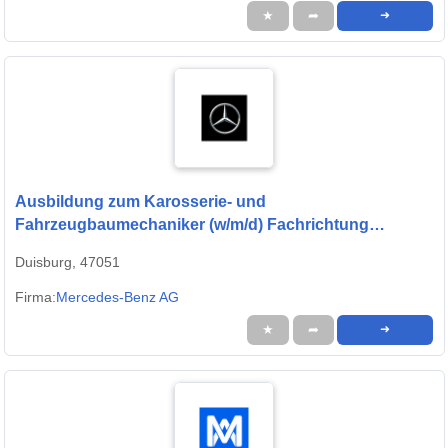
★
➦
➜
Ausbildung zum Karosserie- und
Fahrzeugbaumechaniker (w/m/d) Fachrichtung
Karosserieinstandhaltungstechnik, Mercedes-Benz
Duisburg, 47051
AG, Niederlassung Rhein-Ruhr, Ausbildungsbeginn
16.08.2027
Firma:
Mercedes-Benz AG
★
➦
➜