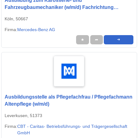
Ausbildung zum Karosserie- und
Fahrzeugbaumechaniker (w/m/d) Fachrichtung
Karosserieinstandhaltungstechnik, Mercedes-Benz
Köln, 50667
AG, Niederlassung Köln/Leverkusen,
Ausbildungsbeginn 01.09.2027
Firma:
Mercedes-Benz AG
★
➦
➜
Ausbildungsstelle als Pflegefachfrau / Pflegefachmann
Altenpflege (w/m/d)
Leverkusen, 51373
Firma:
CBT - Caritas- Betriebsführungs- und Trägergesellschaft
GmbH