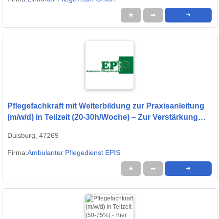
★
➦
➜
Pflegefachkraft mit Weiterbildung zur Praxisanleitung
(m/w/d) in Teilzeit (20-30h/Woche) – Zur Verstärkung
unseres Teams suchen wir Dich!
Duisburg, 47269
Firma:
Ambulanter Pflegedienst EPIS
★
➦
➜