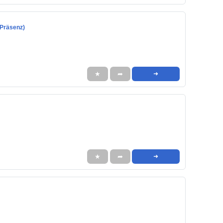
 Präsenz)
★
➦
➜
★
➦
➜