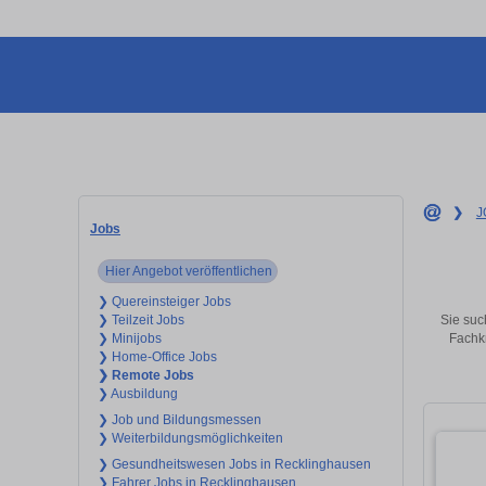
❯
J
Jobs
Hier Angebot veröffentlichen
❯ Quereinsteiger Jobs
Sie suc
❯ Teilzeit Jobs
Fachkr
❯ Minijobs
❯ Home-Office Jobs
❯ Remote Jobs
❯ Ausbildung
❯ Job und Bildungsmessen
❯ Weiterbildungsmöglichkeiten
❯ Gesundheitswesen Jobs in Recklinghausen
❯ Fahrer Jobs in Recklinghausen