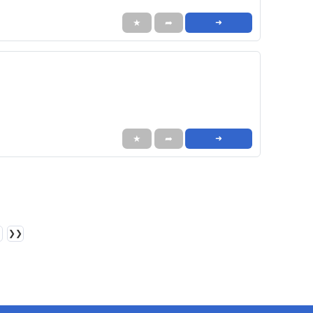
★
➦
➜
★
➦
➜
❯❯