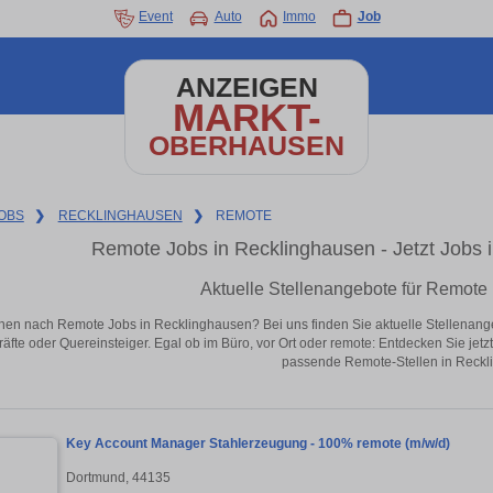
Event
Auto
Immo
Job
ANZEIGEN
MARKT-
OBERHAUSEN
OBS
❯
RECKLINGHAUSEN
❯
REMOTE
Remote Jobs in Recklinghausen - Jetzt Jobs in
Aktuelle Stellenangebote für Remote
hen nach Remote Jobs in Recklinghausen? Bei uns finden Sie aktuelle Stellenangebot
äfte oder Quereinsteiger. Egal ob im Büro, vor Ort oder remote: Entdecken Sie jet
passende Remote-Stellen in Reckl
Key Account Manager Stahlerzeugung - 100% remote (m/w/d)
Dortmund, 44135