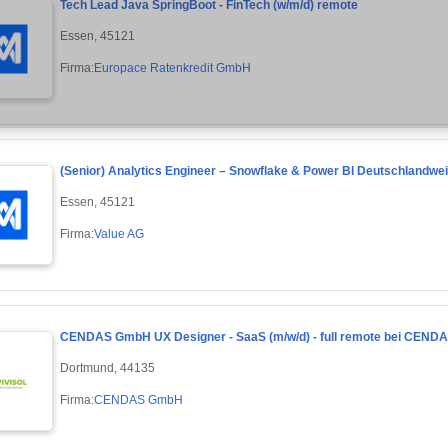
Tech Lead Java SpringBoot - FinTech (w/m/d) remote
Essen, 45121
Firma:
Europace Ratenkredit GmbH
(Senior) Analytics Engineer – Snowflake & Power BI Deutschlandwei
Essen, 45121
Firma:
Value AG
CENDAS GmbH UX Designer - SaaS (m/w/d) - full remote bei CEN
Dortmund, 44135
Firma:
CENDAS GmbH