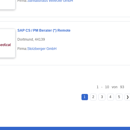
Firma:
Sanitätshaus Willecke GmbH
SAP CS / PM Berater (*) Remote
Dortmund, 44139
Firma:
Stolzberger GmbH
1 - 10 von 93
1
2
3
4
5
❯