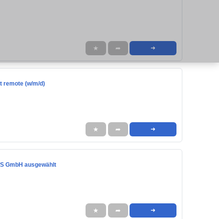
★
➦
➜
t remote (w/m/d)
★
➦
➜
DAS GmbH ausgewählt
★
➦
➜