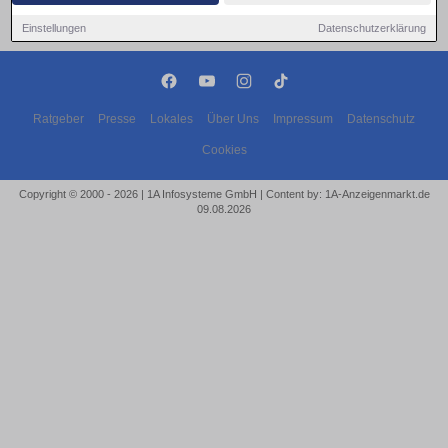
Einstellungen
Datenschutzerklärung
Ratgeber
Presse
Lokales
Über Uns
Impressum
Datenschutz
Cookies
Copyright © 2000 - 2026 | 1A Infosysteme GmbH | Content by: 1A-Anzeigenmarkt.de
09.08.2026