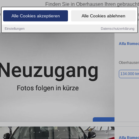
Finden Sie in Oberhausen Ihren gebraucht
 Sie in Oberhausen einen Alfa Romeo Giulietta Gebrauchtwagen? Entdecken Sie ge
Alle Cookies akzeptieren
Alle Cookies ablehnen
und Preisklassen von privat und v
Einstellungen
Datenschutzerklärung
Alfa Romeo 
Oberhausen
134.000 k
Alfa Romeo 