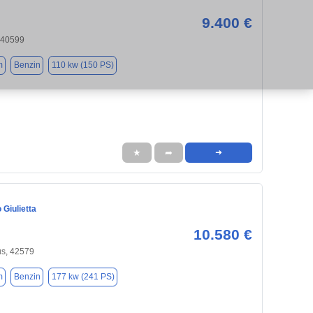
9.400 €
 40599
m
Benzin
110 kw (150 PS)
★
➦
➜
Giulietta
10.580 €
us, 42579
m
Benzin
177 kw (241 PS)