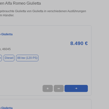
en Alfa Romeo Giulietta
brauchte Giulietta von Giulietta in verschiedenen Ausführungen
om Händler.
Giulietta
8.490 €
, 46045
m
Diesel
88 kw (120 PS)
★
➦
➜
Giulietta