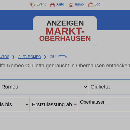
Event
Auto
Immo
Job
ANZEIGEN
MARKT-
OBERHAUSEN
UTOS
❯
ALFA-ROMEO
❯
GIULIETTA
lfa Romeo Giulietta gebraucht in Oberhausen entdecke