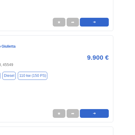
★
➦
➜
Giulietta
9.900 €
l, 45549
Diesel
110 kw (150 PS)
★
➦
➜