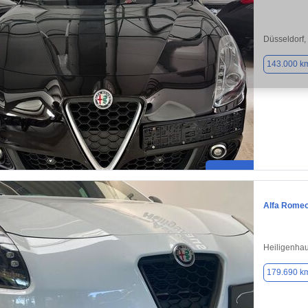
Düsseldorf,
143.000 k
Alfa Romeo 
Heiligenha
179.690 k