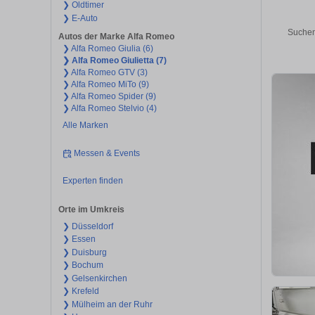
❯ Oldtimer
❯ E-Auto
Suchen
Autos der Marke Alfa Romeo
❯ Alfa Romeo Giulia (6)
❯ Alfa Romeo Giulietta (7)
❯ Alfa Romeo GTV (3)
❯ Alfa Romeo MiTo (9)
❯ Alfa Romeo Spider (9)
❯ Alfa Romeo Stelvio (4)
Alle Marken
Messen & Events
Experten finden
Orte im Umkreis
❯ Düsseldorf
❯ Essen
❯ Duisburg
❯ Bochum
❯ Gelsenkirchen
❯ Krefeld
❯ Mülheim an der Ruhr