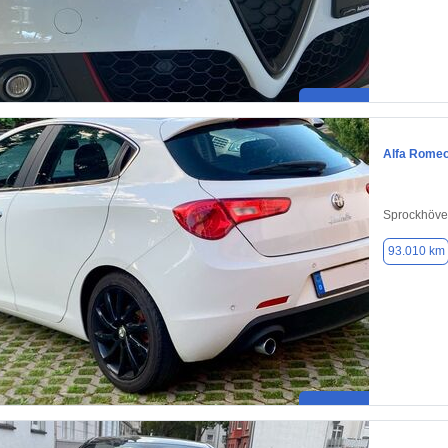
Alfa Romeo 
Sprockhöve
93.010 km