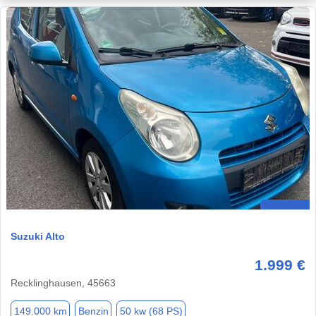
Suzuki Alto
1.999 €
Recklinghausen, 45663
149.000 km
Benzin
50 kw (68 PS)