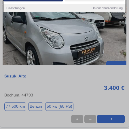
Einstellungen
Datenschutzerklärung
Suzuki Alto
3.400 €
Bochum, 44793
77.500 km
Benzin
50 kw (68 PS)
★
➦
➜