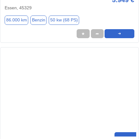
Essen, 45329
86.000 km
Benzin
50 kw (68 PS)
★
➦
➜