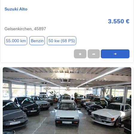
Suzuki Alto
3.550 €
Gelsenkirchen, 45897
55.000 km
Benzin
50 kw (68 PS)
★
➦
➜