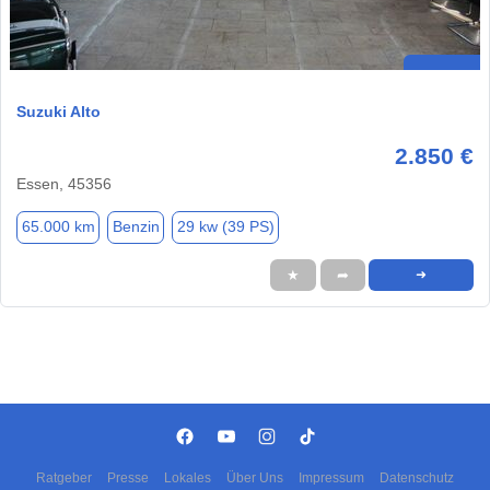
Suzuki Alto
2.850 €
Essen, 45356
65.000 km
Benzin
29 kw (39 PS)
★
➦
➜
Ratgeber
Presse
Lokales
Über Uns
Impressum
Datenschutz