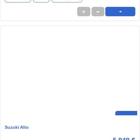
★
➦
➜
Suzuki Alto
5.949 €