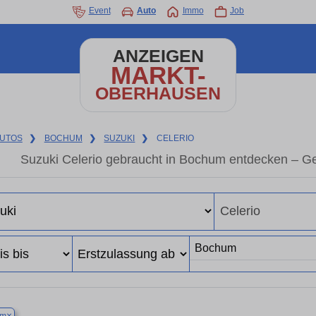
Event
Auto
Immo
Job
ANZEIGEN
MARKT-
OBERHAUSEN
UTOS
❯
BOCHUM
❯
SUZUKI
❯
CELERIO
Suzuki Celerio gebraucht in Bochum entdecken – G
×