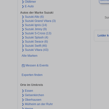
Boch
❯ Oldtimer
❯ E-Auto
Autos der Marke Suzuki
❯ Suzuki Alto (6)
Suc
❯ Suzuki Grand Vitara (3)
❯ Suzuki Ignis (14)
❯ Suzuki Jimny (9)
❯ Suzuki S-Cross (13)
Leider k
❯ Suzuki Splash (4)
❯ Suzuki Swace (6)
❯ Suzuki Swift (46)
❯ Suzuki Vitara (43)
Alle Marken
Messen & Events
Experten finden
Orte im Umkreis
❯ Essen
❯ Gelsenkirchen
❯ Oberhausen
❯ Mülheim an der Ruhr
❯ Herne