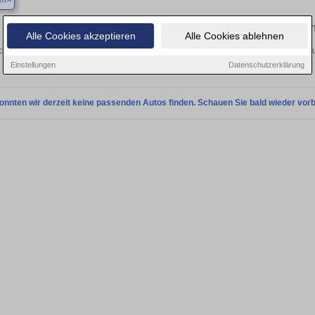
um
Finden Sie in Bochum Ihren gebrauch
Alle Cookies akzeptieren
Alle Cookies ablehnen
hen Sie in Bochum einen Suzuki Celerio Gebrauchtwagen? Entdecken Sie gebrau
Preisklassen von privat und vom
Einstellungen
Datenschutzerklärung
onnten wir derzeit keine passenden Autos finden. Schauen Sie bald wieder vorb