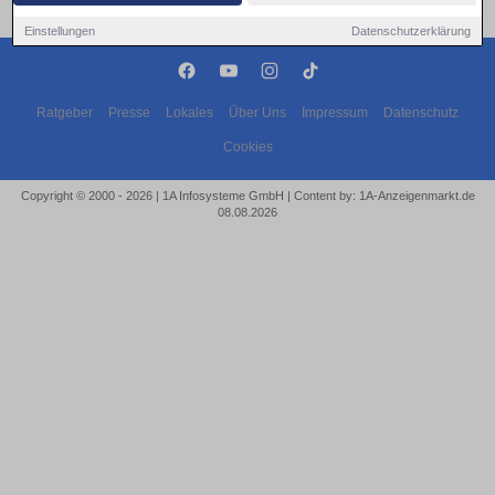
Einstellungen
Datenschutzerklärung
Ratgeber
Presse
Lokales
Über Uns
Impressum
Datenschutz
Cookies
Copyright © 2000 - 2026 | 1A Infosysteme GmbH | Content by: 1A-Anzeigenmarkt.de
08.08.2026