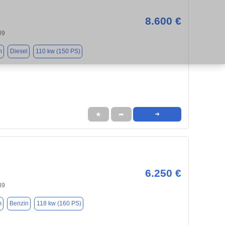
8.600 €
09
m
Diesel
110 kw (150 PS)
★
➦
➜
6.250 €
39
m
Benzin
118 kw (160 PS)