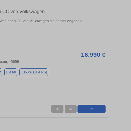
en CC von Volkswagen
ie für den CC von Volkswagen die besten Angebote.
16.990 €
usen, 45659
m
Diesel
135 kw (184 PS)
★
➦
➜