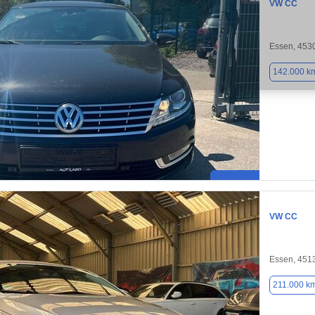
VW CC
Essen, 453
142.000 k
VW CC
Essen, 451
211.000 k