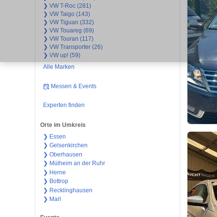
❯ VW T-Roc (281)
❯ VW Taigo (143)
❯ VW Tiguan (332)
❯ VW Touareg (69)
❯ VW Touran (117)
❯ VW Transporter (26)
❯ VW up! (59)
Alle Marken
Messen & Events
Experten finden
Orte im Umkreis
❯ Essen
❯ Gelsenkirchen
❯ Oberhausen
❯ Mülheim an der Ruhr
❯ Herne
❯ Bottrop
❯ Recklinghausen
❯ Marl