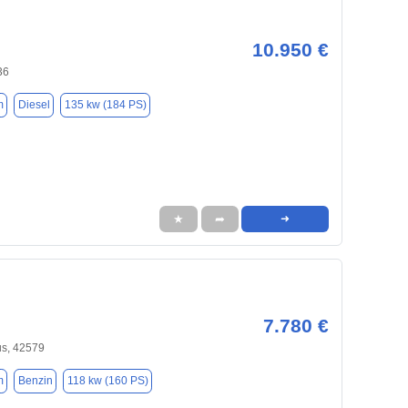
10.950 €
36
m
Diesel
135 kw (184 PS)
★
➦
➜
7.780 €
us, 42579
m
Benzin
118 kw (160 PS)