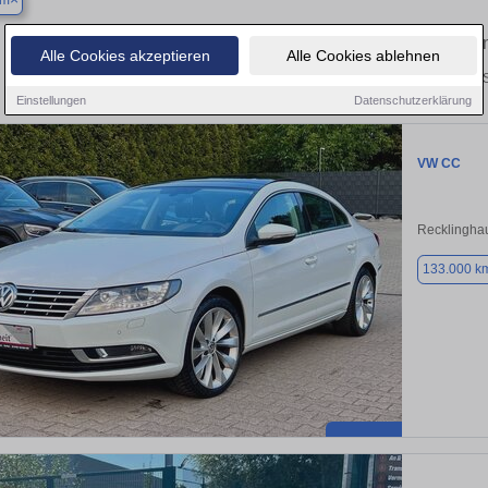
um
Finden Sie in Bochum Ihren gebraucht
Alle Cookies akzeptieren
Alle Cookies ablehnen
Entdecken Sie in Bochum gebrauchte VW CC Gebrauchtwagen. Hier finden S
Einstellungen
Datenschutzerklärung
VW CC
Recklingha
133.000 k