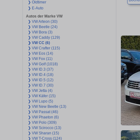
Boch
❯ Oldtimer
❯ E-Auto
Autos der Marke VW
❯ VW Arteon (30)
❯ VW Beetle (24)
❯ VW Bora (3)
❯ VW Caddy (129)
❯ VW CC (6)
❯ VW Crafter (115)
❯ VW Eos (14)
❯ VW Fox (11)
❯ VW Golf (1018)
❯ VW ID.3 (37)
❯ VW ID.4 (18)
❯ VW ID.5 (12)
❯ VW ID.7 (30)
❯ VW Jetta (4)
❯ VW Käfer (15)
❯ VW Lupo (5)
❯ VW New Beetle (13)
❯ VW Passat (46)
❯ VW Phaeton (6)
❯ VW Polo (309)
❯ VW Scirocco (13)
❯ VW Sharan (15)
❯ VW T-Cross (124)