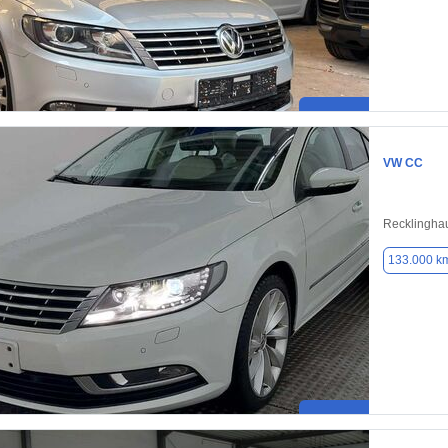
VW CC
Recklingha
133.000 k