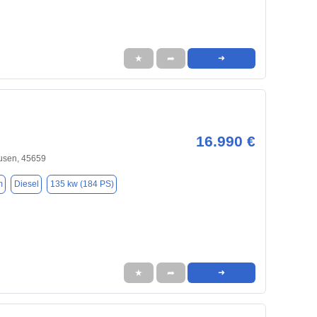
★
➦
➜
16.990 €
usen, 45659
m
Diesel
135 kw (184 PS)
★
➦
➜