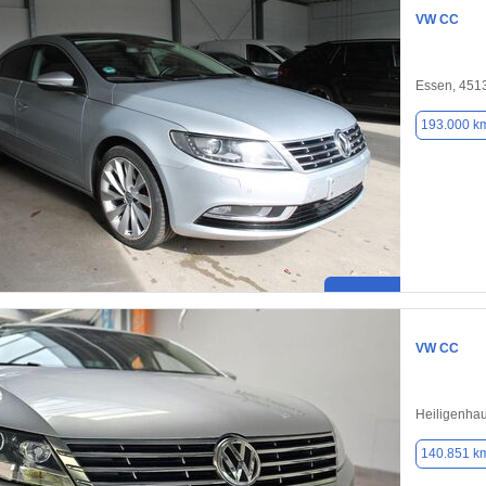
VW CC
Essen, 451
193.000 k
VW CC
Heiligenha
140.851 k