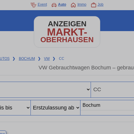
Event
Auto
Immo
Job
ANZEIGEN
MARKT-
OBERHAUSEN
UTOS
❯
BOCHUM
❯
VW
❯
CC
VW Gebrauchtwagen Bochum – gebrau
×