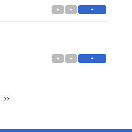
★
➦
➜
★
➦
➜
❯❯