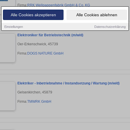
Firma:
RRK Wellpappenfabrik GmbH & Co. KG
Alle Cookies akzeptieren
Alle Cookies ablehnen
Einstellungen
Datenschutzerklärung
Elektroniker für Betriebstechnik (m/w/d)
Oer-Erkenschwick, 45739
Firma:
DOGS NATURE GmbH
Elektriker - Inbetriebnahme / Instandsetzung / Wartung (m/w/d)
Gelsenkirchen, 45879
Firma:
TMWRK GmbH