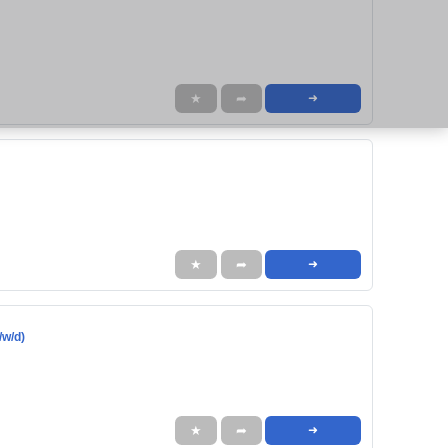
★
➦
➜
★
➦
➜
/w/d)
★
➦
➜