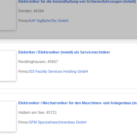
Elektroniker für die Instandhaltung von Schienenfahrzeugen (m/w/d)
Dorsten, 46284
Firma:
KAF SigBahnTec GmbH
Elektriker / Elektroniker (m/w/d) als Servicetechniker
Recklinghausen, 45657
Firma:
ISS Facility Services Holding GmbH
Elektroniker / Mechatroniker für den Maschinen- und Anlagenbau (m
Haltern am See, 45721
Firma:
GFM Spezialmaschinenbau GmbH