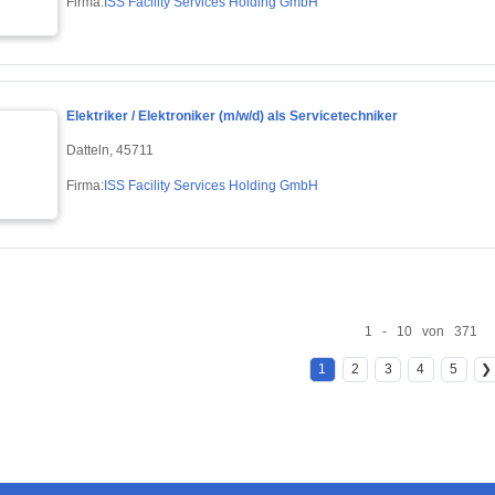
Firma:
ISS Facility Services Holding GmbH
Elektriker / Elektroniker (m/w/d) als Servicetechniker
Datteln, 45711
Firma:
ISS Facility Services Holding GmbH
1 - 10 von 371
1
2
3
4
5
❯