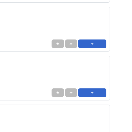
★
➦
➜
★
➦
➜