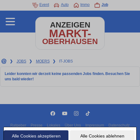
Event
Auto
Immo
Job
ANZEIGEN
MARKT-
OBERHAUSEN
❯
JOBS
❯
MOERS
❯
IT-JOBS
Leider konnten wir derzeit keine passenden Jobs finden. Besuchen Sie
uns bald wieder!
Ratgeber
Presse
Lokales
Über Uns
Impressum
Datenschutz
Cookies
Alle Cookies akzeptieren
Alle Cookies ablehnen