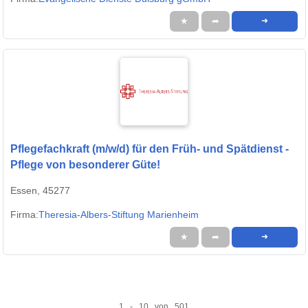
★
➦
➜
Pflegefachkraft (m/w/d) für den Früh- und Spätdienst -
Pflege von besonderer Güte!
Essen, 45277
Firma:
Theresia-Albers-Stiftung Marienheim
★
➦
➜
1 - 10 von 501